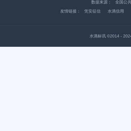
数据来源：
全国公
友情链接：
凭安征信
水滴信用
水滴标讯 ©2014 - 2