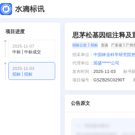
项目进度
思茅松基因组注释及
|
|
招标公告
招标
竞谈
广东省
广州
2025-11-07
中标
中标成交
招采单位：
中国林业科学研究院
代理单位：
国盛******公司
2025-11-03
发布时间：
2025-11-03
标书
招标
招标
项目编号：
GSZB25C0290T
公告原文