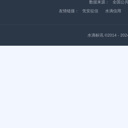
数据来源：
全国公
友情链接：
凭安征信
水滴信用
水滴标讯 ©2014 - 2