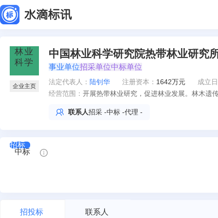
中国林业科学研究院热带林业研究
事业单位
招采单位
中标单位
法定代表人
：
陆钊华
注册资本：
1642万元
成立日
企业主页
经营范围：
开展热带林业研究，促进林业发展。林木遗
联系人
招采
-
中标
-
代理
-
招标
中标
招投标
联系人