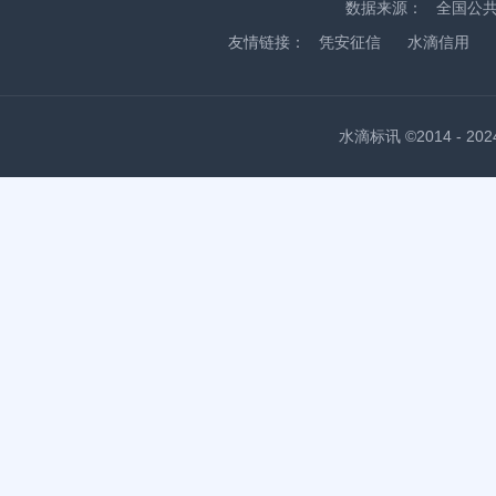
数据来源：
全国公
友情链接：
凭安征信
水滴信用
水滴标讯 ©2014 - 2