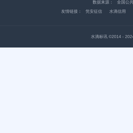
数据来源：
全国公
友情链接：
凭安征信
水滴信用
水滴标讯 ©2014 - 2