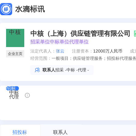
中核（上海）供应链管理有限公司
招采单位
中标单位
代理单位
法定代表人
：
张云
注册资本：
12000万人民币
成
企业主页
经营范围：
一般项目：供应链管理服务；招投标代理服
口；技术进出口；普通货物仓储服务（不含
联系人
招采
-
中标
-
代理
-
服务；人工智能公共服务平台技术咨询服务
橡胶制品销售；塑料制品销售；非金属矿及
设备销售；电气信号设备装置销售；电子专
招标
中标
发电机组销售；工程塑料及合成树脂销售；
代理
售；金属材料销售；家具销售；家具零配件
售；石油制品销售（不含危险化学品）；润
的商品）；电子元器件批发；电子元器件零
售；金属切割及焊接设备销售；紧固件销售
货物运输代理；物联网技术服务；数据处理
招投标
联系人