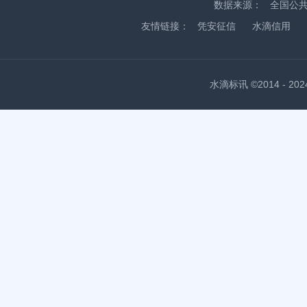
数据来源：
全国公
友情链接：
凭安征信
水滴信用
水滴标讯 ©2014 - 2