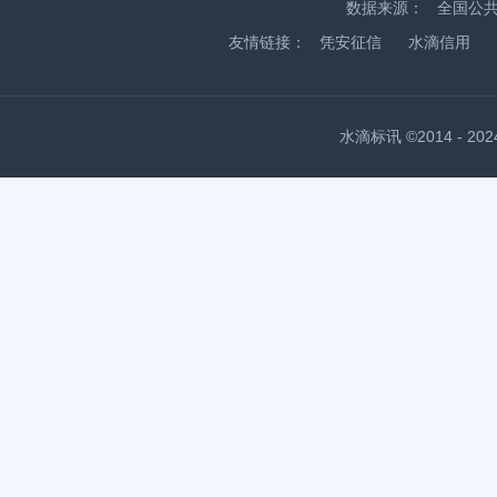
数据来源：
全国公
友情链接：
凭安征信
水滴信用
水滴标讯 ©2014 - 2