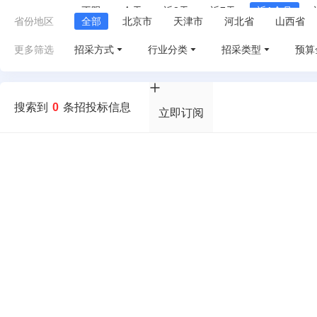
不限
今天
近3天
近7天
近1个月
省份地区
全部
北京市
天津市
河北省
山西省
江西省
山东省
河南省
湖北省
湖南省
更多筛选
招采方式
行业分类
招采类型
预算
甘肃省
青海省
宁夏
新疆
台湾省
搜索到
0
条招投标信息
立即订阅