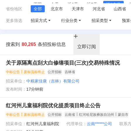
不限
今天
近3天
近7天
近1个月
省份地区
全部
北京市
天津市
河北省
山西省
江西省
山东省
河南省
湖北省
湖南省
更多筛选
招采方式
行业分类
招采类型
预算
甘肃省
青海省
宁夏
新疆
台湾省
搜索到
80,265
条招投标信息
立即订阅
关于原隔离点刮大白修缮项目(三次)交易特殊情况
|
中标公告
废标流标终止
公开招标
吉林省
招采单位：
中粮家佳康（吉林）有限公司
发布时间：
17分钟前
红河州儿童福利院优化提质项目终止公告
|
|
|
中标公告
废标流标终止
公开招标
云南省
红河哈尼族彝族自治州
蒙自市
招采单位：
红河州儿童福利院
代理单位：
云南******公司
联系