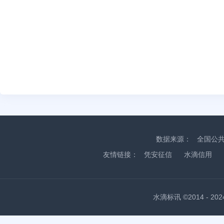
数据来源：
全国公
友情链接：
凭安征信
水滴信用
水滴标讯 ©2014 - 2