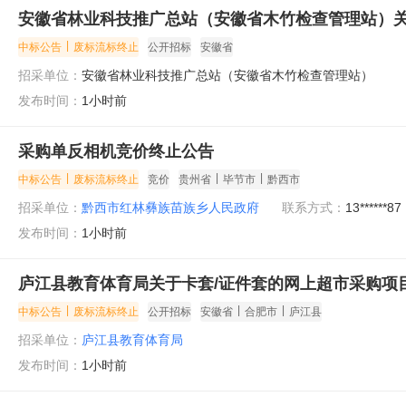
安徽省林业科技推广总站（安徽省木竹检查管理站）
|
中标公告
废标流标终止
公开招标
安徽省
招采单位：
安徽省林业科技推广总站（安徽省木竹检查管理站）
发布时间：
1小时前
采购单反相机竞价终止公告
|
|
|
中标公告
废标流标终止
竞价
贵州省
毕节市
黔西市
招采单位：
黔西市红林彝族苗族乡人民政府
联系方式：
13******87
发布时间：
1小时前
庐江县教育体育局关于卡套/证件套的网上超市采购项
|
|
|
中标公告
废标流标终止
公开招标
安徽省
合肥市
庐江县
招采单位：
庐江县教育体育局
发布时间：
1小时前