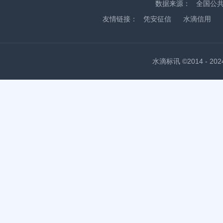
数据来源：
全国公
友情链接：
凭安征信
水滴信用
水滴标讯 ©2014 - 2