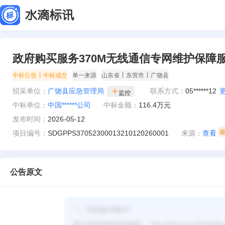
政府购买服务370M无线通信专网维护保障
|
|
|
中标公告
中标成交
单一来源
山东省
东营市
广饶县
招采单位：
广饶县应急管理局
联系方式：
05******12
监控
中标单位：
中国******公司
中标金额：
116.4万元
发布时间：
2026-05-12
项目编号：
SDGPPS37052300013210120260001
来源：
查看
公告原文