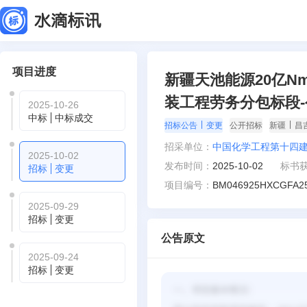
项目进度
新疆天池能源20亿N
装工程劳务分包标段
2025-10-26
中标
中标成交
|
|
招标公告
变更
公开招标
新疆
昌
招采单位：
中国化学工程第十四
2025-10-02
发布时间：
2025-10-02
标书
招标
变更
项目编号：
BM046925HXCGFA25
2025-09-29
招标
变更
公告原文
2025-09-24
招标
变更