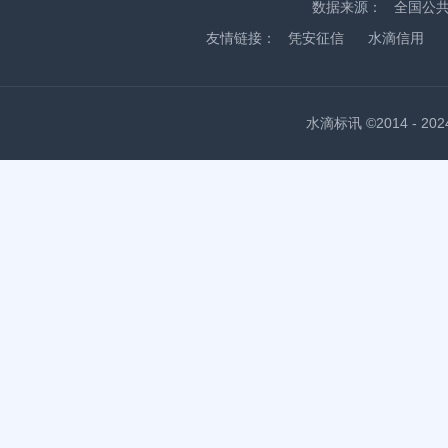
数据来源：
全国公
友情链接：
凭安征信
水滴信用
水滴标讯 ©2014 - 2