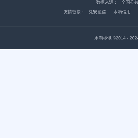
数据来源：
全国公
友情链接：
凭安征信
水滴信用
水滴标讯 ©2014 - 2