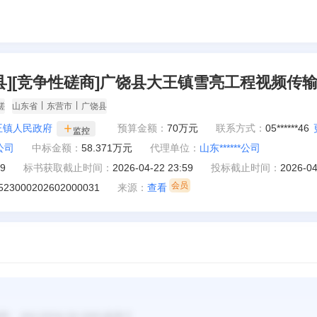
饶县][竞争性磋商]广饶县大王镇雪亮工程视频
|
|
磋
山东省
东营市
广饶县
王镇人民政府
预算金额：
70万元
联系方式：
05******46
监控
*公司
中标金额：
58.371万元
代理单位：
山东******公司
29
标书获取截止时间：
2026-04-22 23:59
投标截止时间：
2026-04
523000202602000031
来源：
查看