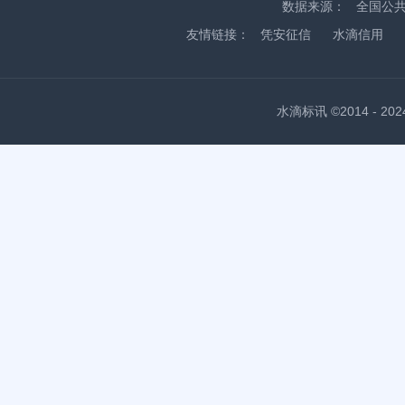
数据来源：
全国公
友情链接：
凭安征信
水滴信用
水滴标讯 ©2014 - 2