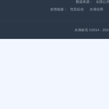
数据来源：
全国公
友情链接：
凭安征信
水滴信用
水滴标讯 ©2014 - 2