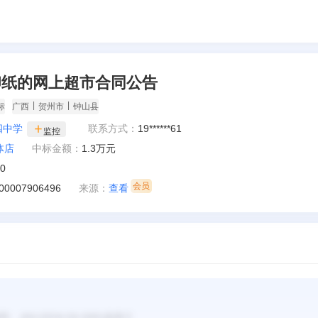
印纸的网上超市合同公告
|
|
标
广西
贺州市
钟山县
四中学
联系方式：
19******61
监控
*体店
中标金额：
1.3万元
10
00007906496
来源：
查看