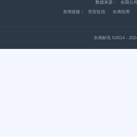
数据来源：
全国公
友情链接：
凭安征信
水滴信用
水滴标讯 ©2014 - 2