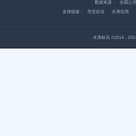
数据来源：
全国公
友情链接：
凭安征信
水滴信用
水滴标讯 ©2014 - 2