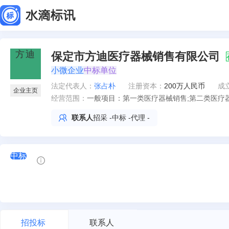
保定市方迪医疗器械销售有限公司
小微企业
中标单位
法定代表人
：
张占朴
注册资本：
200万人民币
成
企业主页
经营范围：
一般项目：第一类医疗器械销售;第二类医疗器
终端设备销售;通讯设备销售;计算机软硬件及
联系人
招采
-
中标
-
代理
-
品批发;化妆品零售;卫生用品和一次性使用医
统集成服务;汽车销售;环境保护专用设备销售
品销售（除依法须经批准的项目外，凭营业
中标
动，具体经营项目以批准文件或许可证件为
招投标
联系人