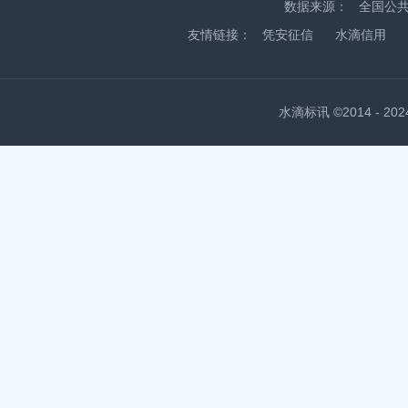
数据来源：
全国公
友情链接：
凭安征信
水滴信用
水滴标讯 ©2014 - 2