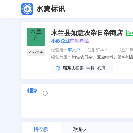
木兰县如意农杂日杂商店
存
小微企业
中标单位
经营者
：
李文忠
注册资本：
-
成立日
企业主页
经营范围：
销售农日杂、五金电料、塑料制品
联系人
招采
-
中标
-
代理
-
中标
招投标
联系人