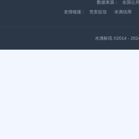
数据来源：
全国公
友情链接：
凭安征信
水滴信用
水滴标讯 ©2014 - 2