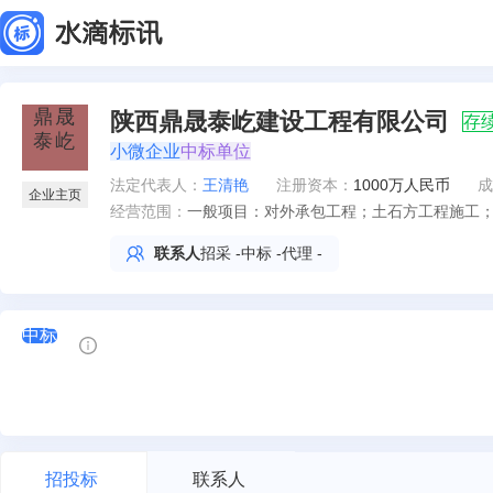
陕西鼎晟泰屹建设工程有限公司
存
小微企业
中标单位
法定代表人
：
王清艳
注册资本：
1000万人民币
成
企业主页
经营范围：
一般项目：对外承包工程；土石方工程施工
纪；房地产咨询；建筑材料销售；家具销售
联系人
招采
-
中标
-
代理
-
农、林、牧、副、渔业专业机械的销售；安
培；森林经营和管护；林业有害生物防治服
依法自主开展经营活动）。许可项目：建设
中标
监理；水利工程建设监理；测绘服务；国土
活动，具体经营项目以审批结果为准）。
招投标
联系人