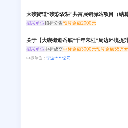
大碶街道“碶彩农耕”共富展销驿站项目（结
招采单位
招标公告
预算金额
2000元
关于【大碶街道岙底“千年宋桂”周边环境提
招采单位
中标成交
中标金额
3000元
预算金额
55万
中标单位：
宁波******公司