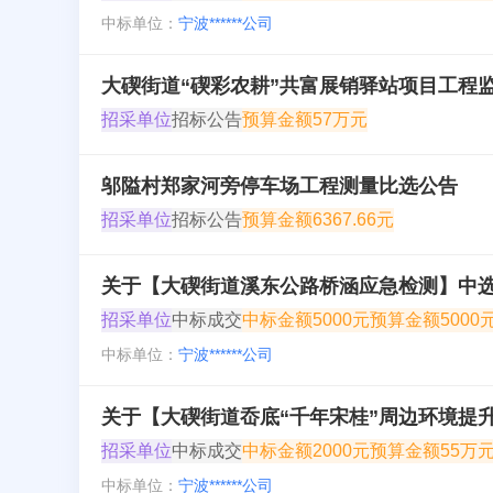
中标单位：
宁波******公司
大碶街道“碶彩农耕”共富展销驿站项目工程
招采单位
招标公告
预算金额
57万元
邬隘村郑家河旁停车场工程测量比选公告
招采单位
招标公告
预算金额
6367.66元
关于【大碶街道溪东公路桥涵应急检测】中
招采单位
中标成交
中标金额
5000元
预算金额
5000
中标单位：
宁波******公司
关于【大碶街道岙底“千年宋桂”周边环境提
招采单位
中标成交
中标金额
2000元
预算金额
55万
中标单位：
宁波******公司