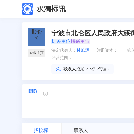
宁波市北仑区人民政府大碶
机关单位
招采单位
法定代表人
：
孙旭辉
注册资本：
-
成
企业主页
经营范围：
联系人
招采
-
中标
-
代理
-
招标
招投标
联系人