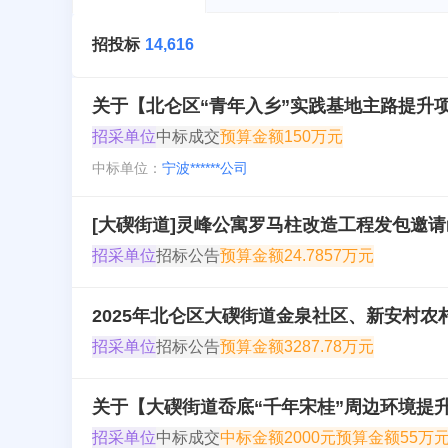
招投标
14,616
关于【北仑区“青年入乡”实践基地主路提升
招采单位
中标成交
预算金额
150万元
中标单位：
宁波******公司
[大碶街道]灵峰公寓罗马柱改造工程发包邀请
招采单位
招标公告
预算金额
24.7857万元
2025年北仑区大碶街道金泉社区、新安村农村水环境
招采单位
招标公告
预算金额
3287.78万元
关于【大碶街道岙底“千年宋桂”周边环境提
招采单位
中标成交
中标金额
2000元
预算金额
55万